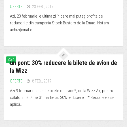
OFERTE
23 FEB., 2017
Azi, 23 februarie, e ultima zi în care mai puteți profita de
reducerile din campania Stock Busters de la Emag. Noi am
achiziționat o...
0
un pont: 30% reducere la bilete de avion de
la Wizz
OFERTE
8 FEB., 2017
Azi 9 februarie anumite bilete de avion*, de la Wizz Air, pentru
călătorii până pe 31 martie au 30% reducere. * Reducerea se
aplică...