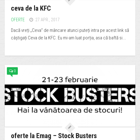
ceva de la KFC
OFERTE
27 APR., 2017
Dacă vreți „Ceva” de mâncare atunci puteți intra pe acest link să
câștigați Ceva de la KFC. Eu mi-am luat porția, asa că baftă si...
0
oferte la Emag – Stock Busters