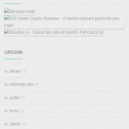
CATEGORII
alinare
(1)
informații utile
(6)
jucării
(1)
mere
(1)
oferte
(4)