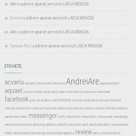
Alin
la
părere aparat aerosoli LAICA MD6026
Dorina
la
părere aparat aerosoli LAICA MD6026
Alin
la
părere aparat aerosoli LAICA MD6026
Tanase Alis
la
părere aparat aerosoli LAICA MD6026
ETICHETE
AndreiAre
acvariu
aerosoli ultrasunete
albinocory
aparat aerosoli
aquael
auchan
candy
candy cdcp
cobac luminita
cory
descarca
download
facebook
grila
joc de tetris
LAICA MD6026
manual candy cdcp
manual instalare
manual instructiuni
manual masina de spalat vase
manual romana
manual utilizare
masina
messenger
spalat vase
medic
molly
nebulizator
nebulizator ultrasunete
neonatolog
neonatolog bucuresti
parenting
pediatru
pediatru bucuresti
pesti
plante
play tetris
recomandare
review
medic
recomandare neonatolog
recomandare pediatru
tetris
vallisneriatorta