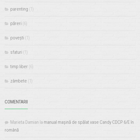
parenting
(1)
păreri
(6)
povești
(1)
sfaturi
(1)
timp liber
(6)
zâmbete
(1)
COMENTARII
Marieta Damian
la
manual mașină de spălat vase Candy CDCP 6/E în
română