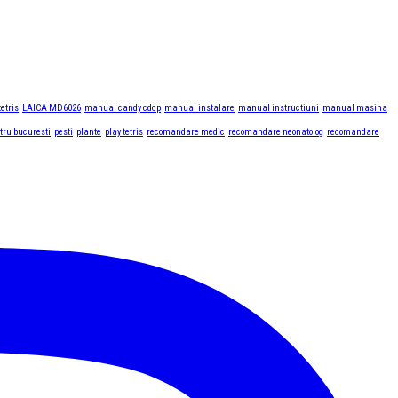
tetris
LAICA MD6026
manual candy cdcp
manual instalare
manual instructiuni
manual masina
tru bucuresti
pesti
plante
play tetris
recomandare medic
recomandare neonatolog
recomandare