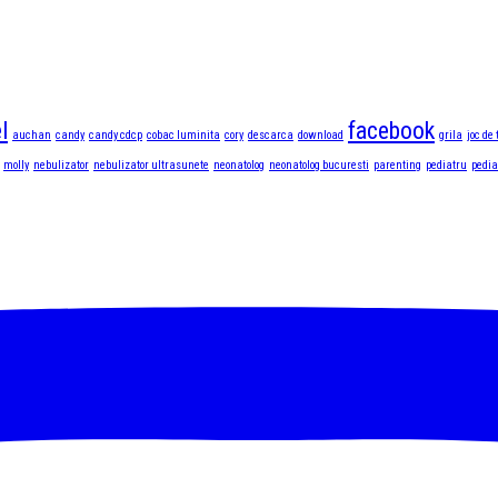
l
facebook
auchan
candy
candy cdcp
cobac luminita
cory
descarca
download
grila
joc de 
molly
nebulizator
nebulizator ultrasunete
neonatolog
neonatolog bucuresti
parenting
pediatru
pedia