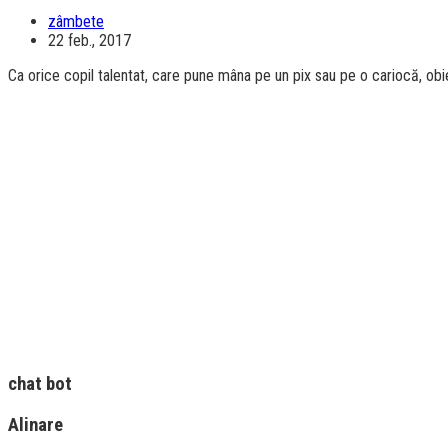
zâmbete
22 feb., 2017
Ca orice copil talentat, care pune mâna pe un pix sau pe o cariocă, obie
chat bot
Alinare