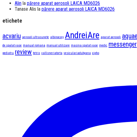
Alin
la
părere aparat aerosoli LAICA MD6026
Tanase Alis
la
părere aparat aerosoli LAICA MD6026
etichete
AndreiAre
acvariu
aquae
aerosoli ultrasunete
albinocory
aparat aerosoli
messenger
de spalat vase
manual romana
manual utilizare
masina spalat vase
medic
review
pediatru
tetris
vallisneriatorta
vesiculariadubyana
xipho