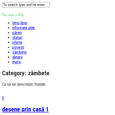
Alin are ... blog
timp liber
informații utile
păreri
sfaturi
oferte
povești
zâmbete
alinare
mere
Category:
zâmbete
Ca să ne descrețim frunțile.
0
desene prin casă 1