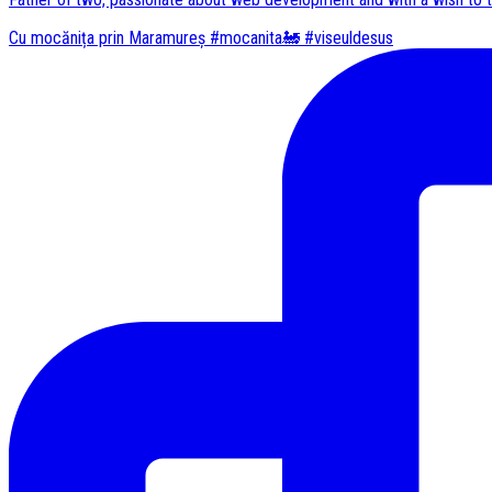
Cu mocănița prin Maramureș #mocanita🚂 #viseuldesus