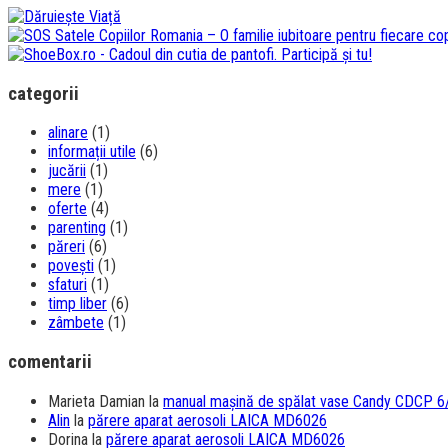
categorii
alinare
(1)
informații utile
(6)
jucării
(1)
mere
(1)
oferte
(4)
parenting
(1)
păreri
(6)
povești
(1)
sfaturi
(1)
timp liber
(6)
zâmbete
(1)
comentarii
Marieta Damian
la
manual mașină de spălat vase Candy CDCP 6
Alin
la
părere aparat aerosoli LAICA MD6026
Dorina
la
părere aparat aerosoli LAICA MD6026