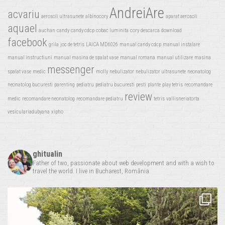
AndreiAre
acvariu
aerosoli ultrasunete
albinocory
aparat aerosoli
aquael
auchan
candy
candy cdcp
cobac luminita
cory
descarca
download
facebook
grila
joc de tetris
LAICA MD6026
manual candy cdcp
manual instalare
manual instructiuni
manual masina de spalat vase
manual romana
manual utilizare
masina
messenger
spalat vase
medic
molly
nebulizator
nebulizator ultrasunete
neonatolog
neonatolog bucuresti
parenting
pediatru
pediatru bucuresti
pesti
plante
play tetris
recomandare
review
medic
recomandare neonatolog
recomandare pediatru
tetris
vallisneriatorta
vesiculariadubyana
xipho
ghitualin
Father of two, passionate about web development and with a wish to
travel the world. I live in Bucharest, România.