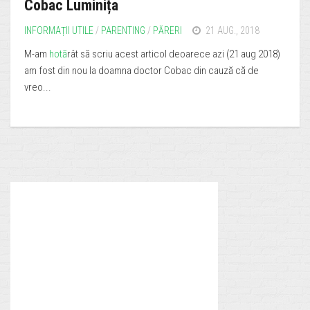
Cobac Luminița
INFORMAȚII UTILE
/
PARENTING
/
PĂRERI
21 AUG., 2018
M-am
hotă
rât să scriu acest articol deoarece azi (21 aug 2018)
am fost din nou la doamna doctor Cobac din cauză că de
vreo...