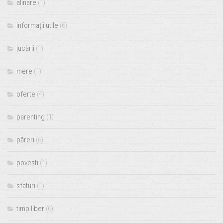
alinare
(1)
informații utile
(6)
jucării
(1)
mere
(1)
oferte
(4)
parenting
(1)
păreri
(6)
povești
(1)
sfaturi
(1)
timp liber
(6)