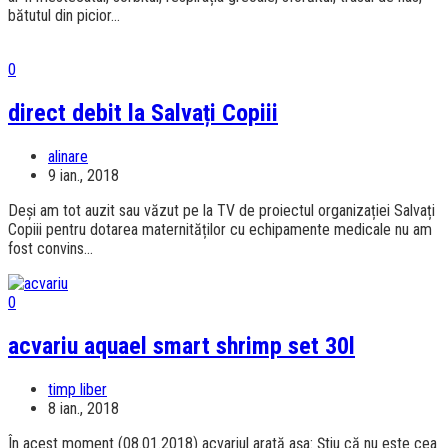
bătutul din picior...
0
direct debit la Salvați Copiii
alinare
9 ian., 2018
Deși am tot auzit sau văzut pe la TV de proiectul organizației Salvați
Copiii pentru dotarea maternităților cu echipamente medicale nu am
fost convins...
0
acvariu aquael smart shrimp set 30l
timp liber
8 ian., 2018
În acest moment (08.01.2018) acvariul arată așa: Știu că nu este cea