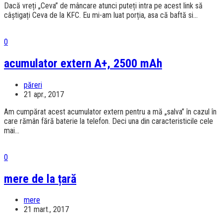
Dacă vreți „Ceva” de mâncare atunci puteți intra pe acest link să
câștigați Ceva de la KFC. Eu mi-am luat porția, asa că baftă si...
0
acumulator extern A+, 2500 mAh
păreri
21 apr., 2017
Am cumpărat acest acumulator extern pentru a mă „salva” în cazul în
care rămân fără baterie la telefon. Deci una din caracteristicile cele
mai...
0
mere de la țară
mere
21 mart., 2017