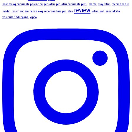
neonatolog bucuresti
parenting
pediatru
pediatru bucuresti
pesti
plante
play tetris
recomandare
review
medic
recomandare neonatolog
recomandare pediatru
tetris
vallisneriatorta
vesiculariadubyana
xipho