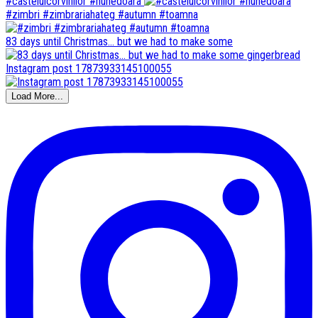
#castelulcorvinilor #hunedoara
#zimbri #zimbrariahateg #autumn #toamna
83 days until Christmas... but we had to make some
Instagram post 17873933145100055
Load More...