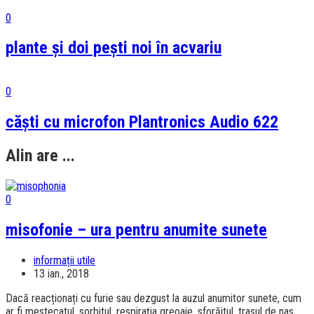
0
plante și doi pești noi în acvariu
0
căști cu microfon Plantronics Audio 622
Alin are ...
0
misofonie – ura pentru anumite sunete
informații utile
13 ian., 2018
Dacă reacționați cu furie sau dezgust la auzul anumitor sunete, cum
ar fi mestecatul, sorbitul, respirația greoaie, sforăitul, trasul de nas,