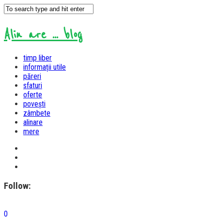
Alin are ... blog
timp liber
informații utile
păreri
sfaturi
oferte
povești
zâmbete
alinare
mere
Follow:
0