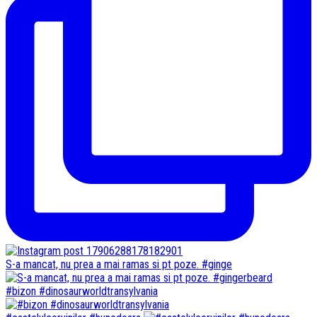
S-a mancat, nu prea a mai ramas si pt poze. #ginge
#bizon #dinosaurworldtransylvania