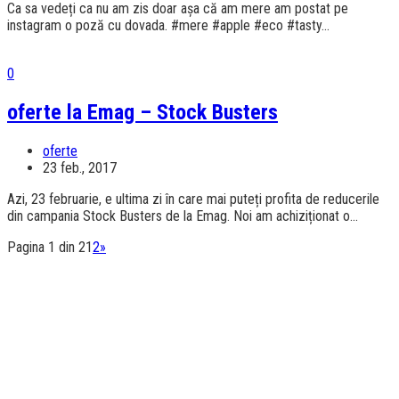
Ca sa vedeți ca nu am zis doar așa că am mere am postat pe
instagram o poză cu dovada. #mere #apple #eco #tasty...
0
oferte la Emag – Stock Busters
oferte
23 feb., 2017
Azi, 23 februarie, e ultima zi în care mai puteți profita de reducerile
din campania Stock Busters de la Emag. Noi am achiziționat o...
Pagina 1 din 2
1
2
»