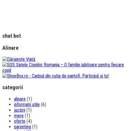
chat bot
Alinare
categorii
alinare
(1)
informații utile
(6)
jucării
(1)
mere
(1)
oferte
(4)
parenting
(1)