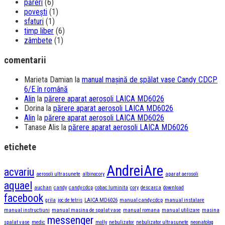
păreri
(6)
povești
(1)
sfaturi
(1)
timp liber
(6)
zâmbete
(1)
comentarii
Marieta Damian
la
manual mașină de spălat vase Candy CDCP
6/E în română
Alin
la
părere aparat aerosoli LAICA MD6026
Dorina
la
părere aparat aerosoli LAICA MD6026
Alin
la
părere aparat aerosoli LAICA MD6026
Tanase Alis
la
părere aparat aerosoli LAICA MD6026
etichete
AndreiAre
acvariu
aerosoli ultrasunete
albinocory
aparat aerosoli
aquael
auchan
candy
candy cdcp
cobac luminita
cory
descarca
download
facebook
grila
joc de tetris
LAICA MD6026
manual candy cdcp
manual instalare
manual instructiuni
manual masina de spalat vase
manual romana
manual utilizare
masina
messenger
spalat vase
medic
molly
nebulizator
nebulizator ultrasunete
neonatolog