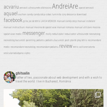
AndreiAre
acvariu
aerosoli ultrasunete
albinocory
aparat aerosoli
aquael
auchan
candy
candy cdcp
cobac luminita
cory
descarca
download
facebook
grila
joc de tetris
LAICA MD6026
manual candy cdcp
manual instalare
manual instructiuni
manual masina de spalat vase
manual romana
manual utilizare
masina
messenger
spalat vase
medic
molly
nebulizator
nebulizator ultrasunete
neonatolog
neonatolog bucuresti
parenting
pediatru
pediatru bucuresti
pesti
plante
play tetris
recomandare
review
medic
recomandare neonatolog
recomandare pediatru
tetris
vallisneriatorta
vesiculariadubyana
xipho
ghitualin
Father of two, passionate about web development and with a wish to
travel the world. I live in Bucharest, România.