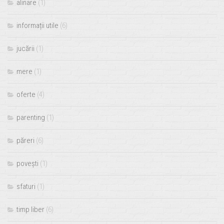
alinare
(1)
informații utile
(6)
jucării
(1)
mere
(1)
oferte
(4)
parenting
(1)
păreri
(6)
povești
(1)
sfaturi
(1)
timp liber
(6)