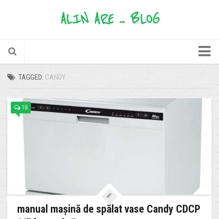
ALIN ARE ... BLOG
timp liber
TAGGED:
CANDY
informații utile
18
păreri
sfaturi
oferte
povești
zâmbete
alinare
manual mașină de spălat vase Candy CDCP
mere