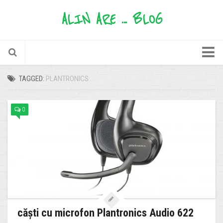
ALIN ARE ... BLOG
timp liber
TAGGED:
PLANTRONICS
informații utile
0
păreri
sfaturi
oferte
povești
zâmbete
alinare
căști cu microfon Plantronics Audio 622
mere