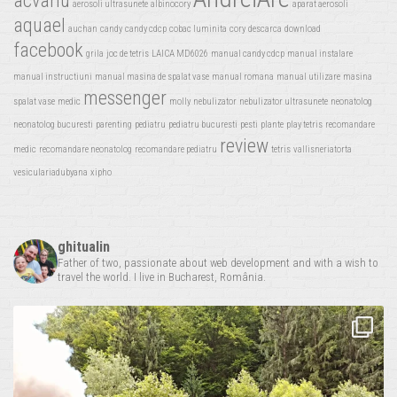
acvariu
aerosoli ultrasunete
albinocory
aparat aerosoli
aquael
auchan
candy
candy cdcp
cobac luminita
cory
descarca
download
facebook
grila
joc de tetris
LAICA MD6026
manual candy cdcp
manual instalare
manual instructiuni
manual masina de spalat vase
manual romana
manual utilizare
masina
messenger
spalat vase
medic
molly
nebulizator
nebulizator ultrasunete
neonatolog
neonatolog bucuresti
parenting
pediatru
pediatru bucuresti
pesti
plante
play tetris
recomandare
review
medic
recomandare neonatolog
recomandare pediatru
tetris
vallisneriatorta
vesiculariadubyana
xipho
ghitualin
Father of two, passionate about web development and with a wish to
travel the world. I live in Bucharest, România.