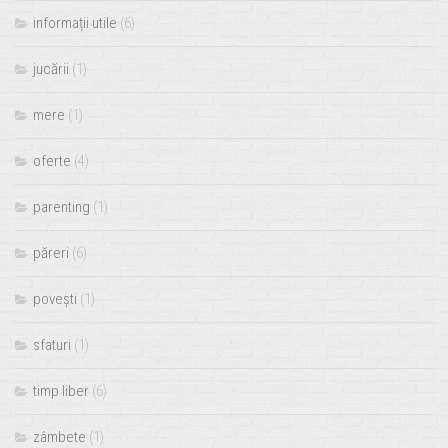
informații utile
(6)
jucării
(1)
mere
(1)
oferte
(4)
parenting
(1)
păreri
(6)
povești
(1)
sfaturi
(1)
timp liber
(6)
zâmbete
(1)