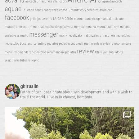
acvariu
aerosoli ultrasunete
albinocory
aparat aerosoli
aquael
auchan
candy
candy cdcp
cobac luminita
cory
descarca
download
facebook
grila
joc de tetris
LAICA MD6026
manual candy cdcp
manual instalare
manual instructiuni
manual masina de spalat vase
manual romana
manual utilizare
masina
messenger
spalat vase
medic
molly
nebulizator
nebulizator ultrasunete
neonatolog
neonatolog bucuresti
parenting
pediatru
pediatru bucuresti
pesti
plante
play tetris
recomandare
review
medic
recomandare neonatolog
recomandare pediatru
tetris
vallisneriatorta
vesiculariadubyana
xipho
ghitualin
Father of two, passionate about web development and with a wish to
travel the world. I live in Bucharest, România.