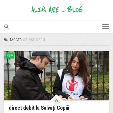
ALIN ARE ... BLOG
timp liber
TAGGED:
SALVATI COPIII
informații utile
0
păreri
sfaturi
oferte
povești
zâmbete
alinare
direct debit la Salvați Copiii
mere