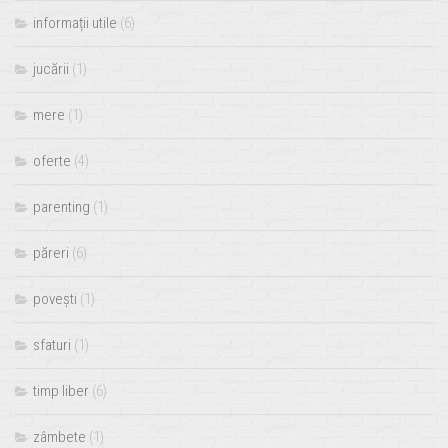
informații utile
(6)
jucării
(1)
mere
(1)
oferte
(4)
parenting
(1)
păreri
(6)
povești
(1)
sfaturi
(1)
timp liber
(6)
zâmbete
(1)